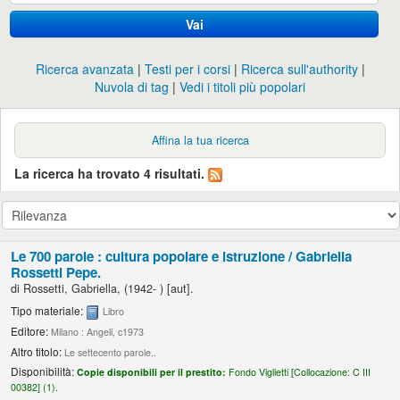
Vai
Ricerca avanzata
Testi per i corsi
Ricerca sull'authority
Nuvola di tag
Vedi i titoli più popolari
Affina la tua ricerca
La ricerca ha trovato 4 risultati.
Le 700 parole : cultura popolare e istruzione /
Gabriella
Rossetti Pepe.
di
Rossetti, Gabriella
, (1942- )
[aut]
.
Tipo materiale:
Libro
Editore:
Milano : Angeli, c1973
Altro titolo:
Le settecento parole..
Disponibilità:
Copie disponibili per il prestito:
Fondo Viglietti [
Collocazione:
C III
00382] (1).