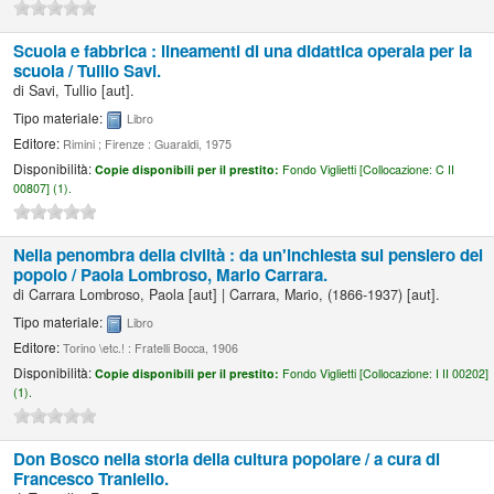
Scuola e fabbrica : lineamenti di una didattica operaia per la
scuola /
Tullio Savi.
di
Savi, Tullio
[aut]
.
Tipo materiale:
Libro
Editore:
Rimini ; Firenze : Guaraldi, 1975
Disponibilità:
Copie disponibili per il prestito:
Fondo Viglietti [
Collocazione:
C II
00807] (1).
Nella penombra della civiltà : da un'inchiesta sul pensiero del
popolo /
Paola Lombroso, Mario Carrara.
di
Carrara Lombroso, Paola
[aut]
|
Carrara, Mario
, (1866-1937)
[aut]
.
Tipo materiale:
Libro
Editore:
Torino \etc.! : Fratelli Bocca, 1906
Disponibilità:
Copie disponibili per il prestito:
Fondo Viglietti [
Collocazione:
I II 00202]
(1).
Don Bosco nella storia della cultura popolare /
a cura di
Francesco Traniello.