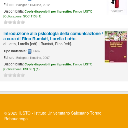
Editore:
Bologna : Il Mulino, 2012
Disponibilità:
Copie disponibili per il prestito:
Fondo IUSTO
[
Collocazione:
SOC.113] (1).
Introduzione alla psicologia della comunicazione /
a cura di Rino Rumiati, Lorella Lotto.
di
Lotto, Lorella
[edt]
|
Rumiati, Rino
[edt]
.
Tipo materiale:
Libro
Editore:
Bologna : Il mulino, 2007
Disponibilità:
Copie disponibili per il prestito:
Fondo IUSTO
[
Collocazione:
PSI.387] (1).
© 2023 IUSTO - Istituto Universitario Salesiano Torino
Rebaudengo