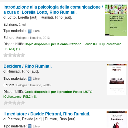
Introduzione alla psicologia della comunicazione /
a cura di Lorella Lotto, Rino Rumiati.
di
Lotto, Lorella
[aut]
|
Rumiati, Rino
[aut]
.
Edizione:
2. ed
Tipo materiale:
Libro
Editore:
Bologna : Il mulino, 2013
Disponibilità:
Copie disponibili per la consultazione:
Fondo IUSTO [
Collocazione:
PSI.681] (1).
Decidere /
Rino Rumiati.
di
Rumiati, Rino
[aut]
.
Tipo materiale:
Libro
Editore:
Bologna : Il mulino, \2000!
Disponibilità:
Copie disponibili per il prestito:
Fondo IUSTO
[
Collocazione:
PSI.2] (1).
Il mediatore /
Davide Pietroni, Rino Rumiati.
di
Pietroni, Davide
[aut]
|
Rumiati, Rino
[aut]
.
Tipo materiale:
Libro