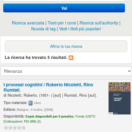
Vai
Ricerca avanzata
Testi per i corsi
Ricerca sull'authority
Nuvola di tag
Vedi i titoli più popolari
Affina la tua ricerca
La ricerca ha trovato 5 risultati.
I processi cognitivi /
Roberto Nicoletti, Rino
Rumiati.
di
Nicoletti, Roberto
, (1951- )
[aut]
|
Rumiati, Rino
[aut]
.
Tipo materiale:
Libro
Editore:
Bologna : Il mulino, [2006]
Disponibilità:
Copie disponibili per il prestito:
Fondo IUSTO
[
Collocazione:
PSI.389] (2).