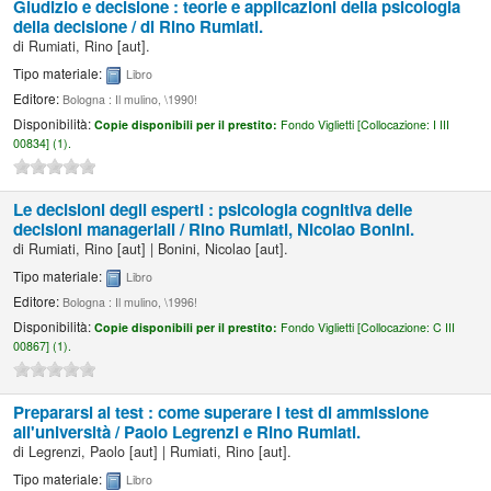
Giudizio e decisione : teorie e applicazioni della psicologia
della decisione /
di Rino Rumiati.
di
Rumiati, Rino
[aut]
.
Tipo materiale:
Libro
Editore:
Bologna : Il mulino, \1990!
Disponibilità:
Copie disponibili per il prestito:
Fondo Viglietti [
Collocazione:
I III
00834] (1).
Le decisioni degli esperti : psicologia cognitiva delle
decisioni manageriali /
Rino Rumiati, Nicolao Bonini.
di
Rumiati, Rino
[aut]
|
Bonini, Nicolao
[aut]
.
Tipo materiale:
Libro
Editore:
Bologna : Il mulino, \1996!
Disponibilità:
Copie disponibili per il prestito:
Fondo Viglietti [
Collocazione:
C III
00867] (1).
Prepararsi ai test : come superare i test di ammissione
all'università /
Paolo Legrenzi e Rino Rumiati.
di
Legrenzi, Paolo
[aut]
|
Rumiati, Rino
[aut]
.
Tipo materiale:
Libro