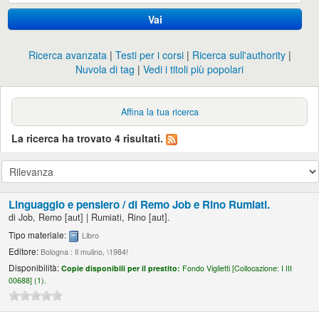
Vai
Ricerca avanzata
Testi per i corsi
Ricerca sull'authority
Nuvola di tag
Vedi i titoli più popolari
Affina la tua ricerca
La ricerca ha trovato 4 risultati.
Linguaggio e pensiero /
di Remo Job e Rino Rumiati.
di
Job, Remo
[aut]
|
Rumiati, Rino
[aut]
.
Tipo materiale:
Libro
Editore:
Bologna : Il mulino, \1984!
Disponibilità:
Copie disponibili per il prestito:
Fondo Viglietti [
Collocazione:
I III
00688] (1).