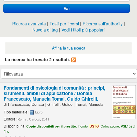
Vai
Ricerca avanzata
Testi per i corsi
Ricerca sull'authority
Nuvola di tag
Vedi i titoli più popolari
Affina la tua ricerca
La ricerca ha trovato 2 risultati.
Fondamenti di psicologia di comunità : principi,
strumenti, ambiti di applicazione /
Donata
Francescato, Manuela Tomai, Guido Ghirelli.
di
Francescato, Donata
|
Ghirelli, Guido
|
Tomai, Manuela.
Tipo materiale:
Libro
Editore:
Roma : Carocci, 2011
Disponibilità:
Copie disponibili per il prestito:
Fondo
IUSTO
[
Collocazione:
PSI.1025]
(1).