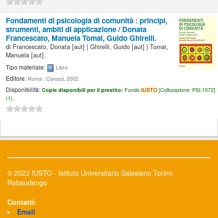
Fondamenti di psicologia di comunità : principi,
strumenti, ambiti di applicazione /
Donata
Francescato, Manuela Tomai, Guido Ghirelli.
di
Francescato, Donata
[aut]
|
Ghirelli, Guido
[aut]
|
Tomai,
Manuela
[aut]
.
Tipo materiale:
Libro
Editore:
Roma : Carocci, 2002
Disponibilità:
Copie disponibili per il prestito:
Fondo
IUSTO
[
Collocazione:
PSI.1072]
(1).
© 2023 IUSTO - Istituto Universitario Salesiano Torino
Rebaudengo
Contatti:
Email