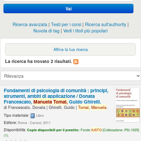
Vai
Ricerca avanzata
Testi per i corsi
Ricerca sull'authority
Nuvola di tag
Vedi i titoli più popolari
Affina la tua ricerca
La ricerca ha trovato 2 risultati.
Fondamenti di psicologia di comunità : principi,
strumenti, ambiti di applicazione /
Donata
Francescato,
Manuela
Tomai,
Guido Ghirelli.
di
Francescato, Donata
|
Ghirelli, Guido
|
Tomai,
Manuela
.
Tipo materiale:
Libro
Editore:
Roma : Carocci, 2011
Disponibilità:
Copie disponibili per il prestito:
Fondo
IUSTO
[
Collocazione:
PSI.1025]
(1).