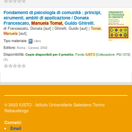
Fondamenti di psicologia di comunità : principi,
strumenti, ambiti di applicazione /
Donata
Francescato,
Manuela
Tomai,
Guido Ghirelli.
di
Francescato, Donata
[aut]
|
Ghirelli, Guido
[aut]
|
Tomai,
Manuela
[aut]
.
Tipo materiale:
Libro
Editore:
Roma : Carocci, 2002
Disponibilità:
Copie disponibili per il prestito:
Fondo
IUSTO
[
Collocazione:
PSI.1072]
(1).
© 2023 IUSTO - Istituto Universitario Salesiano Torino
Rebaudengo
Contatti:
Email