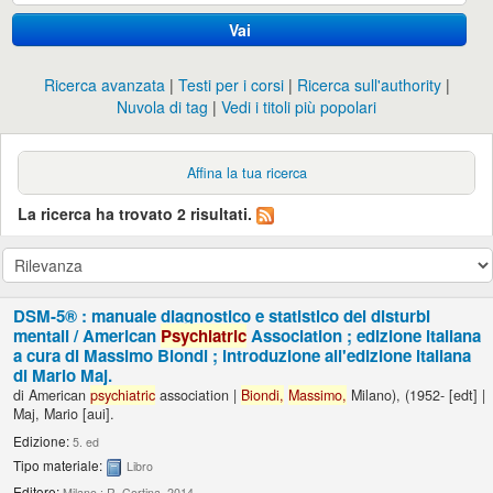
Vai
Ricerca avanzata
Testi per i corsi
Ricerca sull'authority
Nuvola di tag
Vedi i titoli più popolari
Affina la tua ricerca
La ricerca ha trovato 2 risultati.
DSM-5® : manuale diagnostico e statistico dei disturbi
mentali /
American
Psychiatric
Association ; edizione italiana
a cura di Massimo Biondi ; introduzione all'edizione italiana
di Mario Maj.
di
American
psychiatric
association
|
Biondi,
Massimo,
Milano)
, (1952-
[edt]
|
Maj, Mario
[aui]
.
Edizione:
5. ed
Tipo materiale:
Libro
Editore:
Milano : R. Cortina, 2014