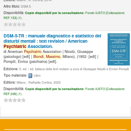
Altro titolo:
DSM 5.
Disponibilità:
Copie disponibili per la consultazione:
Fondo IUSTO [
Collocazione:
REF.133] (1).
DSM-5-TR : manuale diagnostico e statistico dei
disturbi mentali : text revision /
American
Psychiatric
Association.
di
American
Psychiatric
Association
|
Nicolò, Giuseppe
(psicologo)
[edt]
|
Biondi,
Massimo,
Milano)
, (1952-
[edt]
|
Pompili, Enrico (psichiatra)
[edt]
.
Edizione:
5. ed. / ed. italiana della text revision a cura di Giuseppe Nicolò e Enrico Pompili
Tipo materiale:
Libro
Editore:
Milano : Raffaello Cortina, 2023
Disponibilità:
Copie disponibili per la consultazione:
Fondo IUSTO [
Collocazione:
REF.248] (1).