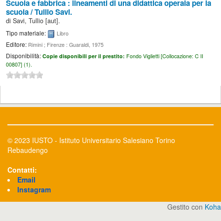
Scuola e fabbrica : lineamenti di una didattica operaia per la
scuola /
Tullio Savi.
di
Savi, Tullio
[aut]
.
Tipo materiale:
Libro
Editore:
Rimini ; Firenze : Guaraldi, 1975
Disponibilità:
Copie disponibili per il prestito:
Fondo Viglietti [
Collocazione:
C II
00807] (1).
© 2023 IUSTO - Istituto Universitario Salesiano Torino
Rebaudengo
Contatti:
Email
Instagram
Gestito con
Koha