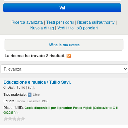
Vai
Ricerca avanzata
Testi per i corsi
Ricerca sull'authority
Nuvola di tag
Vedi i titoli più popolari
Affina la tua ricerca
La ricerca ha trovato 2 risultati.
Educazione e musica /
Tullio Savi.
di
Savi, Tullio
[aut]
.
Tipo materiale:
Libro
Editore:
Torino : Loescher, 1968
Disponibilità:
Copie disponibili per il prestito:
Fondo Viglietti [
Collocazione:
C II
00208] (1).