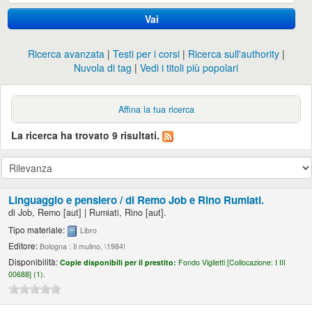
Vai
Ricerca avanzata
Testi per i corsi
Ricerca sull'authority
Nuvola di tag
Vedi i titoli più popolari
Affina la tua ricerca
La ricerca ha trovato 9 risultati.
Linguaggio e pensiero /
di Remo Job e Rino Rumiati.
di
Job, Remo
[aut]
|
Rumiati, Rino
[aut]
.
Tipo materiale:
Libro
Editore:
Bologna : Il mulino, \1984!
Disponibilità:
Copie disponibili per il prestito:
Fondo Viglietti [
Collocazione:
I III
00688] (1).