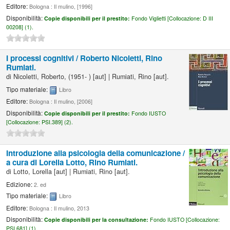
Editore:
Bologna : Il mulino, [1996]
Disponibilità:
Copie disponibili per il prestito:
Fondo Viglietti [
Collocazione:
D III
00208] (1).
I processi cognitivi /
Roberto Nicoletti, Rino
Rumiati.
di
Nicoletti, Roberto
, (1951- )
[aut]
|
Rumiati, Rino
[aut]
.
Tipo materiale:
Libro
Editore:
Bologna : Il mulino, [2006]
Disponibilità:
Copie disponibili per il prestito:
Fondo IUSTO
[
Collocazione:
PSI.389] (2).
Introduzione alla psicologia della comunicazione /
a cura di Lorella Lotto, Rino Rumiati.
di
Lotto, Lorella
[aut]
|
Rumiati, Rino
[aut]
.
Edizione:
2. ed
Tipo materiale:
Libro
Editore:
Bologna : Il mulino, 2013
Disponibilità:
Copie disponibili per la consultazione:
Fondo IUSTO [
Collocazione:
PSI.681] (1).