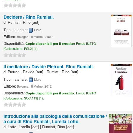
Decidere /
Rino Rumiati.
di
Rumiati, Rino
[aut]
.
Tipo materiale:
Libro
Editore:
Bologna : Il mulino, \2000!
Disponibilità:
Copie disponibili per il prestito:
Fondo IUSTO
[
Collocazione:
PSI.2] (1).
Il mediatore /
Davide Pietroni, Rino Rumiati.
di
Pietroni, Davide
[aut]
|
Rumiati, Rino
[aut]
.
Tipo materiale:
Libro
Editore:
Bologna : Il Mulino, 2012
Disponibilità:
Copie disponibili per il prestito:
Fondo IUSTO
[
Collocazione:
SOC.113] (1).
Introduzione alla psicologia della comunicazione /
a cura di Rino Rumiati, Lorella Lotto.
di
Lotto, Lorella
[edt]
|
Rumiati, Rino
[edt]
.