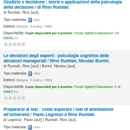
Giudizio e decisione : teorie e applicazioni della psicologia
della decisione /
di Rino Rumiati.
di
Rumiati, Rino
[aut]
.
Tipo materiale:
Libro
Editore:
Bologna : Il mulino, \1990!
Disponibilità:
Copie disponibili per il prestito:
Fondo Viglietti [
Collocazione:
I III
00834] (1).
Le decisioni degli esperti : psicologia cognitiva delle
decisioni manageriali /
Rino Rumiati, Nicolao Bonini.
di
Rumiati, Rino
[aut]
|
Bonini, Nicolao
[aut]
.
Tipo materiale:
Libro
Editore:
Bologna : Il mulino, \1996!
Disponibilità:
Copie disponibili per il prestito:
Fondo Viglietti [
Collocazione:
C III
00867] (1).
Prepararsi ai test : come superare i test di ammissione
all'università /
Paolo Legrenzi e Rino Rumiati.
di
Legrenzi, Paolo
[aut]
|
Rumiati, Rino
[aut]
.
Tipo materiale:
Libro