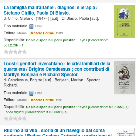
La famiglia maltrattante : diagnosi e terapia /
Stefano Cirillo, Paola Di Blasio.
di
Cirillo, Stefano
, (1947- )
[aut]
|
Di Blasio, Paola
[aut]
.
Tipo materiale:
Libro
Editore:
Milano :
Raffaello
Cortina,
1989
Disponibilità:
Copie disponibili per il prestito:
Feyles [
Collocazione:
561.2.CIR] (1).
I nostri genitori invecchiano : le crisi familiari della
quarta eta /
Brigitte Camdessus ; con contributi di
Marilyn Bonjean e Richard Spector.
di
Camdessus, Brigitte
[aut]
|
Bonjean, Marilyn
|
Spector,
Richard.
Tipo materiale:
Libro
Editore:
Milano :
Raffaello
Cortina,
1991
Disponibilità:
Copie disponibili per il prestito:
Feyles [
Collocazione:
590.CAM] (1),
Fondo Viglietti [
Collocazione:
B III 00689] (1).
Ritorno alla vita : storia di un risveglio dal coma
profondo /
Esther Goshen-Gottstein ; prefazione di