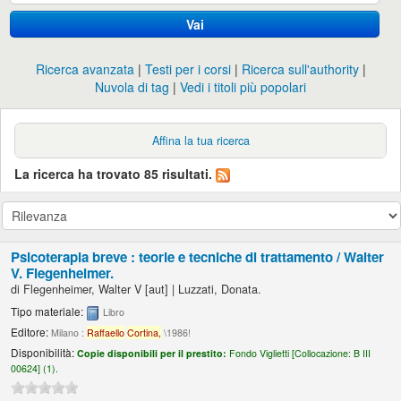
Vai
Ricerca avanzata
Testi per i corsi
Ricerca sull'authority
Nuvola di tag
Vedi i titoli più popolari
Affina la tua ricerca
La ricerca ha trovato 85 risultati.
Psicoterapia breve : teorie e tecniche di trattamento /
Walter
V. Flegenheimer.
di
Flegenheimer, Walter V
[aut]
|
Luzzati, Donata.
Tipo materiale:
Libro
Editore:
Milano :
Raffaello
Cortina,
\1986!
Disponibilità:
Copie disponibili per il prestito:
Fondo Viglietti [
Collocazione:
B III
00624] (1).