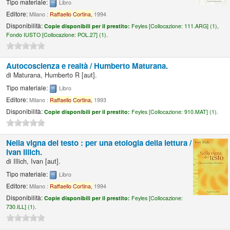
Tipo materiale:
Libro
Editore:
Milano :
Raffaello
Cortina,
1994
Disponibilità:
Copie disponibili per il prestito:
Feyles [
Collocazione:
111.ARG] (1),
Fondo IUSTO [
Collocazione:
POL.27] (1).
Autocoscienza e realtà /
Humberto Maturana.
di
Maturana, Humberto R
[aut]
.
Tipo materiale:
Libro
Editore:
Milano :
Raffaello
Cortina,
1993
Disponibilità:
Copie disponibili per il prestito:
Feyles [
Collocazione:
910.MAT] (1).
Nella vigna del testo : per una etologia della lettura /
Ivan Illich.
di
Illich, Ivan
[aut]
.
Tipo materiale:
Libro
Editore:
Milano :
Raffaello
Cortina,
1994
Disponibilità:
Copie disponibili per il prestito:
Feyles [
Collocazione:
730.ILL] (1).