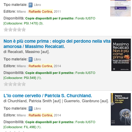
Tipo materiale:
Libro
Editore:
Milano :
Raffaello
Cortina,
2011
Disponibilità:
Copie disponibili per il prestito:
Fondo IUSTO
[
Collocazione:
PSI.1470] (3).
Non è più come prima : elogio del perdono nella vita
amorosa /
Massimo Recalcati.
di
Recalcati, Massimo
[aut]
.
Tipo materiale:
Libro
Editore:
Milano :
Raffaello
Cortina,
2014
Disponibilità:
Copie disponibili per il prestito:
Fondo IUSTO
[
Collocazione:
PSI.549] (1).
L'io come cervello /
Patricia S. Churchland.
di
Churchland, Patricia Smith
[aut]
|
Guerrerio, Gianbruno
[aui]
.
Tipo materiale:
Libro
Editore:
Milano :
Raffaello
Cortina,
2014
Disponibilità:
Copie disponibili per il prestito:
Fondo IUSTO
[
Collocazione:
FIL.498] (1).