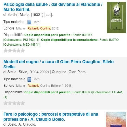
Psicologia della salute : dal deviante al viandante /
Mario Bertini.
di
Bertini, Mario
, (1932- )
[aut]
.
Tipo materiale:
Libro
Editore:
Milano :
Raffaello
Cortina,
2012
Disponibilità:
Copie disponibili per il prestito:
Fondo IUSTO
[
Collocazione:
PSI.793] (1).
Copie disponibili per la consultazione:
Fondo IUSTO
[
Collocazione:
MED.48] (1).
Modelli del sogno /
a cura di Gian Piero Quaglino, Silvio
Stella.
di
Stella, Silvio
, (1934-2002)
|
Quaglino, Gian Piero.
Tipo materiale:
Libro
Editore:
Milano :
Raffaello
Cortina Editore, \1994!
Disponibilità:
Copie disponibili per il prestito:
Fondo IUSTO [
Collocazione:
FIL.441]
(1).
Fare lo psicologo : percorsi e prospettive di una
professione /
A. Claudio Bosio.
di
Bosio, A. Claudio.