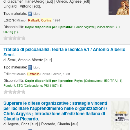
di
Gadamer, Hans-Georg
[aut]
|
Grieco, Agnese
[edt]
|
Lingiardi, Vittorio
[edt]
.
Tipo materiale:
Libro
Editore:
Milano :
Raffaello
Cortina,
1994
Disponibilità:
Copie disponibili per il prestito:
Fondo Viglietti [
Collocazione:
B III
00769] (1).
Trattato di psicoanalisi: teoria e tecnica v.1 /
Antonio Alberto
Semi.
di
Semi, Antonio Alberto
[aut]
.
Tipo materiale:
Libro
Editore:
Milano:
Raffaello
Cortina Editore, 1988
Disponibilità:
Copie disponibili per il prestito:
Feyles [
Collocazione:
550.TRA] (1),
Fondo IUSTO [
Collocazione:
PSI.1187] (1).
Superare le difese organizzative : strategie vincenti
per facilitare l'apprendimento nelle organizzazioni /
Chris Argyris ; introduzione all'edizione italiana di
Claudia Piccardo.
di
Argyris, Chris
[aut]
|
Piccardo, Claudia
[aui]
.