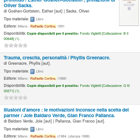
Oliver Sacks.
di
Goshen-Gottstein, Esther
[aut]
|
Sacks, Oliver.
Tipo materiale:
Libro
Editore:
Milano :
Raffaello
Cortina,
1991
Disponibilità:
Copie disponibili per il prestito:
Fondo Viglietti [
Collocazione:
B II
00648] (1).
Trauma, crescita, personalità /
Phyllis Greenacre.
di
Greenacre, Phyllis
[aut]
.
Tipo materiale:
Libro
Editore:
Milano :
Raffaello
Cortina,
\1986!
Disponibilità:
Copie disponibili per il prestito:
Fondo Viglietti [
Collocazione:
G III
00271] (1).
Illusioni d'amore : le motivazioni inconsce nella scelta del
partner /
Jole Baldaro Verde, Gian Franco Pallanca.
di
Baldaro Verde, Jole
[aut]
|
Pallanca, Gian Franco
[aut]
.
Tipo materiale:
Libro
Editore:
Milano :
Raffaello
Cortina,
c1984, (stampa 1988)