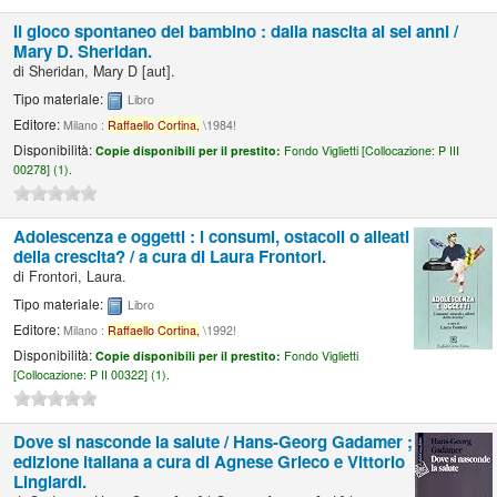
Il gioco spontaneo del bambino : dalla nascita ai sei anni /
Mary D. Sheridan.
di
Sheridan, Mary D
[aut]
.
Tipo materiale:
Libro
Editore:
Milano :
Raffaello
Cortina,
\1984!
Disponibilità:
Copie disponibili per il prestito:
Fondo Viglietti [
Collocazione:
P III
00278] (1).
Adolescenza e oggetti : i consumi, ostacoli o alleati
della crescita? /
a cura di Laura Frontori.
di
Frontori, Laura.
Tipo materiale:
Libro
Editore:
Milano :
Raffaello
Cortina,
\1992!
Disponibilità:
Copie disponibili per il prestito:
Fondo Viglietti
[
Collocazione:
P II 00322] (1).
Dove si nasconde la salute /
Hans-Georg Gadamer ;
edizione italiana a cura di Agnese Grieco e Vittorio
Lingiardi.