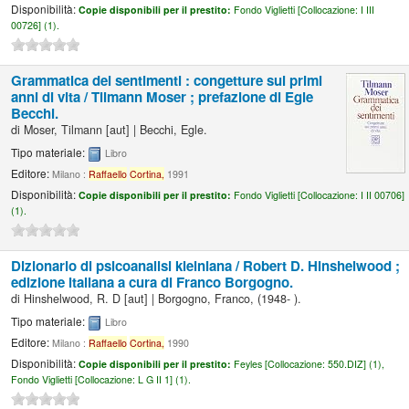
Disponibilità:
Copie disponibili per il prestito:
Fondo Viglietti [
Collocazione:
I III
00726] (1).
Grammatica dei sentimenti : congetture sui primi
anni di vita /
Tilmann Moser ; prefazione di Egle
Becchi.
di
Moser, Tilmann
[aut]
|
Becchi, Egle.
Tipo materiale:
Libro
Editore:
Milano :
Raffaello
Cortina,
1991
Disponibilità:
Copie disponibili per il prestito:
Fondo Viglietti [
Collocazione:
I II 00706]
(1).
Dizionario di psicoanalisi kleiniana /
Robert D. Hinshelwood ;
edizione italiana a cura di Franco Borgogno.
di
Hinshelwood, R. D
[aut]
|
Borgogno, Franco
, (1948- )
.
Tipo materiale:
Libro
Editore:
Milano :
Raffaello
Cortina,
1990
Disponibilità:
Copie disponibili per il prestito:
Feyles [
Collocazione:
550.DIZ] (1),
Fondo Viglietti [
Collocazione:
L G II 1] (1).