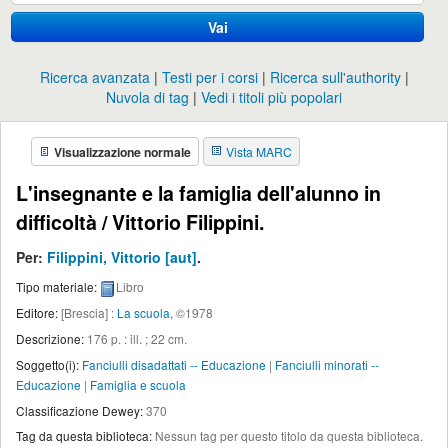
Vai
Ricerca avanzata
Testi per i corsi
Ricerca sull'authority
Nuvola di tag
Vedi i titoli più popolari
Visualizzazione normale
Vista MARC
L'insegnante e la famiglia dell'alunno in
difficoltà /
Vittorio Filippini.
Per:
Filippini, Vittorio
[aut]
.
Tipo materiale:
Libro
Editore:
[Brescia] :
La scuola,
©1978
Descrizione:
176 p. : ill. ; 22 cm
.
Soggetto(i):
Fanciulli disadattati -- Educazione
|
Fanciulli minorati --
Educazione
|
Famiglia e scuola
Classificazione Dewey:
370
Tag da questa biblioteca:
Nessun tag per questo titolo da questa biblioteca.