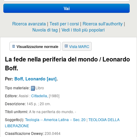
Vai
Ricerca avanzata
Testi per i corsi
Ricerca sull'authority
Nuvola di tag
Vedi i titoli più popolari
Visualizzazione normale
Vista MARC
La fede nella periferia del mondo /
Leonardo
Boff.
Per:
Boff, Leonardo
[aut]
.
Tipo materiale:
Libro
Editore:
Assisi :
Cittadella,
[1980]
Descrizione:
145 p. ; 20 cm
.
Titoli uniformi:
A fe na periferia do mundo. -
Soggetto(i):
Teologia -- America Latina -- Sec. 20
|
TEOLOGIA DELLA
LIBERAZIONE
Classificazione Dewey:
230.0464